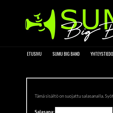
Skip
to
content
ETUSIVU
SUMU BIG BAND
YHTEYSTIED
Tämä sisältö on suojattu salasanalla. Syö
Salasana: