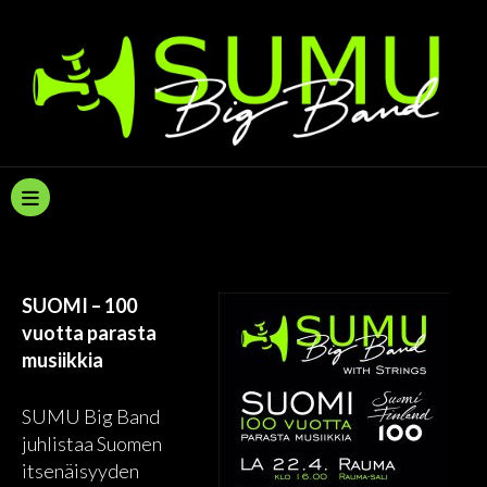
Skip
to
content
SUOMI – 100
vuotta parasta
musiikkia
SUMU Big Band
juhlistaa Suomen
itsenäisyyden