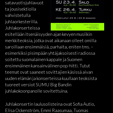
satavuotisjuhlavuot
ta jousisektiolla
vahvistetulla
juhlaorkesterilla.
Juhlakonserteissa
esitellään itsenäisyyden ajan kevyen musiikin
merkkiteoksia, jotka ovat aikanaan olleet omilla
saroillaan ensimmäisiä, parhaita, eniten tms. –
esimerkiksi pisimpään yhtäjaksoisesti radiossa
soitettu suomalainen kappale ja Suomen
ensimmäinen kansainvälinen pop-hitti. Tutut
teemat ovat saaneet sovittajien käsissä aivan
uuden elämän ja konserteissa kuullaan teoksista
tuoreet versiot SUMU Big Bandin
juhlakokoonpanolle sovitettuina.
Juhlakonsertin laulusolisteina ovat Sofia Autio,
Elisa Ockenström, Emmi Raasumaa, Tuomas