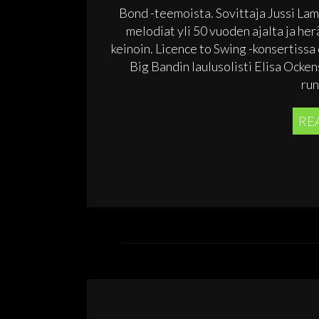
Bond -teemoista. Sovittaja Jussi La
melodiat yli 50 vuoden ajalta ja he
keinoin. Licence to Swing -konsertis
Big Bandin laulusolisti Elisa Ocke
run
RE