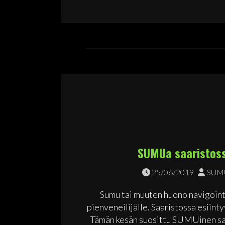
SUMUa saaristoss
25/06/2019
SUMU
Sumu tai muuten huono navigointik
pienveneilijälle. Saaristossa esiin
Tämän kesän suosittu SUMUinen saa