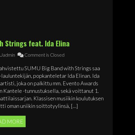
 Strings feat. Ida Elina
admin
Comment is Closed
a vahvistettu SUMU Big Band with Strings saa
-lauluntekijän, popkanteletar Ida Elinan. Ida
 artisti, joka on palkittu mm. Evento Awards
n Kantele -tunnustuksella, sekä voittanut 1.
attilaissarjan. Klassisen musiikin koulutuksen
itti oman uniikin soittotyylinsä, […]
AD MORE