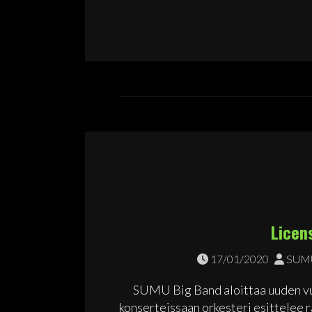
Licen
17/01/2020
SUMU
SUMU Big Band aloittaa uuden v
konserteissaan orkesteri esittelee r