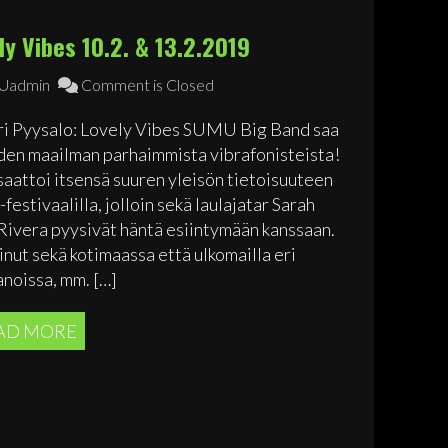
ly Vibes 10.2. & 13.2.2019
admin
Comment is Closed
i Pyysalo: Lovely Vibes SUMU Big Band saa
hden maailman parhaimmista vibrafonisteista!
 saattoi itsensä suuren yleisön tietoisuuteen
estivaalilla, jolloin sekä laulajatar Sarah
Rivera pyysivät häntä esiintymään kanssaan.
inut sekä kotimaassa että ulkomailla eri
noissa, mm. […]
AD MORE