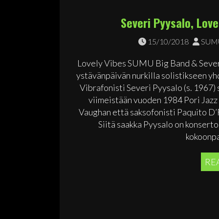
Severi Pyysalo, Love
15/10/2018
SUMU
Lovely Vibes SUMU Big Band & Sever
ystävänpäivän nurkilla solistikseen y
Vibrafonisti Severi Pyysalo (s. 1967)
viimeistään vuoden 1984 Pori Jazz -f
Vaughan että saksofonisti Paquito D’
Siitä saakka Pyysalo on konserto
kokoonpa
RE