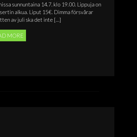
ssa sunnuntaina 14.7. klo 19.00. Lippuja on
nsertin alkua. Liput 15€. Dimma försvårar
ten av juli ska det inte […]
AD MORE