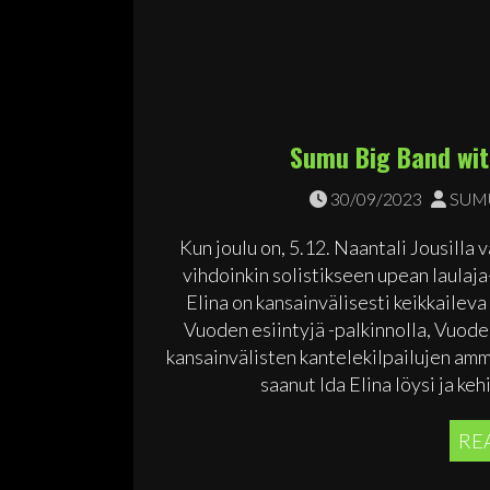
Sumu Big Band with
30/09/2023
SUMU
Kun joulu on, 5.12. Naantali Jousill
vihdoinkin solistikseen upean laulaja
Elina on kansainvälisesti keikkaileva
Vuoden esiintyjä -palkinnolla, Vuode
kansainvälisten kantelekilpailujen amm
saanut Ida Elina löysi ja keh
RE