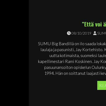
”Että voi 
08/10/2019
SUMU
SUMU Big Bandillä on ilo saada lokaku
laulaja ja pasunisti, Jay Kortehisto
uutta kotimaista, suomeksi laul
kapellimestari Rami Koskinen. Jay Kort
pasuunansoiton opiskelun Oulunky
1994. Hän on soittanut laajasti kev
RE