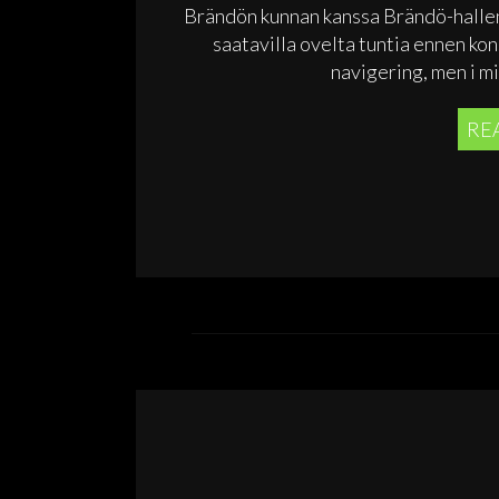
Brändön kunnan kanssa Brändö-halleni
saatavilla ovelta tuntia ennen ko
navigering, men i mit
RE