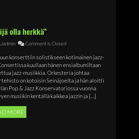
äijä olla herkkä”
admin
Comment is Closed
un konserttiin solistikseen kotimainen jazz-
. Konsertissa kuullaan hänen ensialbumiltaan
ettua jazz-musiikkia. Orkesteria johtaa
ehisto on kotoisin Seinäjoelta ja hän aloitti
län Pop & Jazz Konservatoriossa vuonna
yen musiikin kentällä kaikkea jazzin ja […]
AD MORE