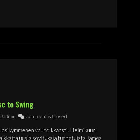
se to Swing
admin
Comment is Closed
uosikymmenen vauhdikkaasti. Helmikuun
aikkaita uusia sovituksia tunnetuista James