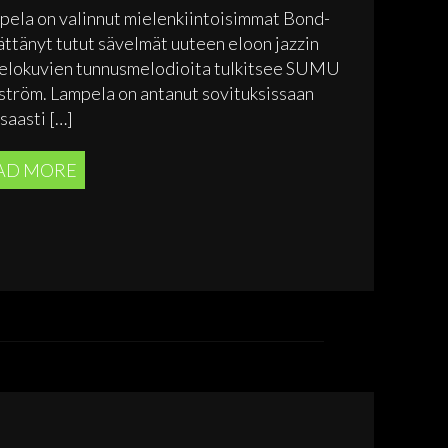
mpela on valinnut mielenkiintoisimmat Bond-
rättänyt tutut sävelmät uuteen eloon jazzin
sa elokuvien tunnusmelodioita tulkitsee SUMU
nström. Lampela on antanut sovituksissaan
saasti […]
AD MORE