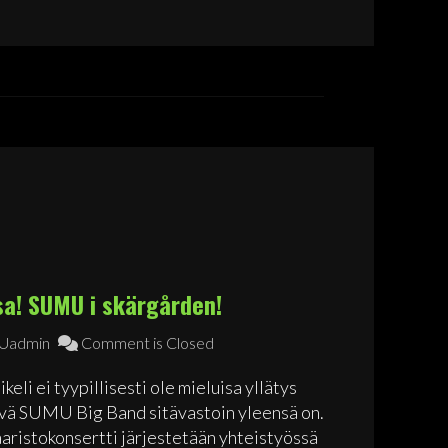
a! SUMU i skärgården!
admin
Comment is Closed
eli ei tyypillisesti ole mieluisa yllätys
tyvä SUMU Big Band sitävastoin yleensä on.
ristokonsertti järjestetään yhteistyössä